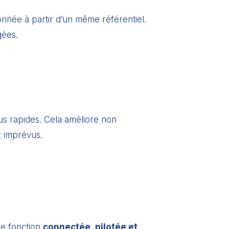
nnée à partir d’un même référentiel.
gées.
plus rapides. Cela améliore non
x imprévus.
ne fonction
connectée, pilotée et