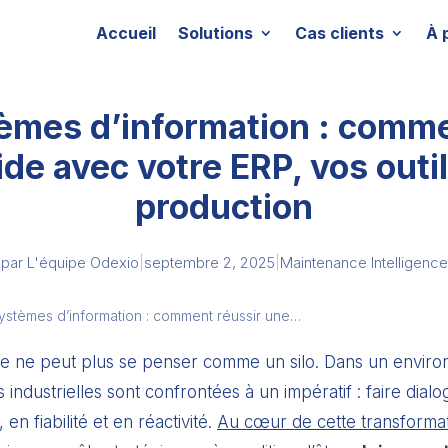
Accueil
Solutions
Cas clients
À 
mes d’information : comme
ide avec votre ERP, vos outi
production
par
L'équipe Odexio
|
septembre 2, 2025
|
Maintenance Intelligence
stèmes d’information : comment réussir une…
elle ne peut plus se penser comme un silo. Dans un envir
 industrielles sont confrontées à un impératif : faire dialo
n fiabilité et en réactivité.
Au cœur de cette transformati